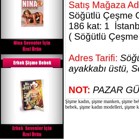
Satış Mağaza Ad
Söğütlü Çeşme Ca
186 kat: 1 İstan
( Söğütlü Çeşme 
Adres Tarifi:
Söğü
ayakkabı üstü, S
NOT:
PAZAR GÜ
Şişme kadın, şişme manken, şişme beb
bebek, şişme kadın modelleri, şişme ka