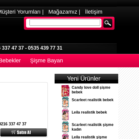
üşteri Yorumları
|
Mağazamız
|
İletişim
 337 47 37
-
0535 439 77 31
 Bebekler
Şişme Bayan
Yeni Ürünler
Candy love doll şişme
bebek
Scarleet realistik bebek
Leila realistik bebek
0216 337 47 37
Scarleet realistik şişme
kadın
Leila realistik şişme