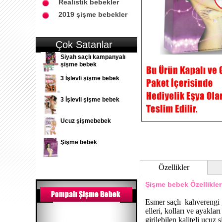
Realistik bebekler
2019 şişme bebekler
Çok Satanlar
Siyah saçlı kampanyalı
şişme bebek
3 İşlevli şişme bebek
3 İşlevli şişme bebek
Ucuz şişmebebek
Şişme bebek
Özellikler
Şişme bebek
Özellikler
Esmer saçlı kahverengi g
elleri, kolları ve ayaklar
girilebilen kaliteli ucuz