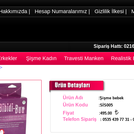
Hakkımızda
|
Hesap Numaralarımız
|
Gizlilik İlkesi
|
M
Sipariş Hattı:
0216
rkekler
Şişme Kadın
Travesti Manken
Realistik
>
Ürün Adı
:
Şişme bebek
Ürün Kodu
:
SİS005
Fiyat
:
495.00
Telefon Sipariş
:
0535 439 77 31
-