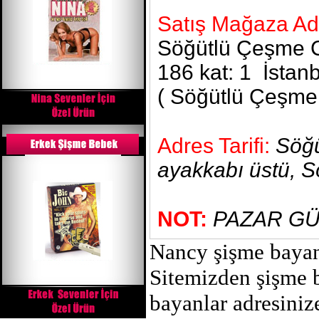
Satış Mağaza Ad
Söğütlü Çeşme Ca
186 kat: 1 İstan
( Söğütlü Çeşme 
Adres Tarifi:
Söğü
ayakkabı üstü, S
NOT:
PAZAR GÜ
Nancy şişme bayan 
Sitemizden şişme b
bayanlar adresiniz