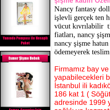
şişme kadın
Özell
Nancy fantasy doll
işlevli gerçek ten 
vücut kıvrılabilir
fiatları, nancy şi
nancy şişme hatun 
ödemeyerek teslim 
Firmamız bay ve b
yapabilecekleri 
İstanbul ili kad
186 kat 1 ( Söğü
adresinde 1999 y