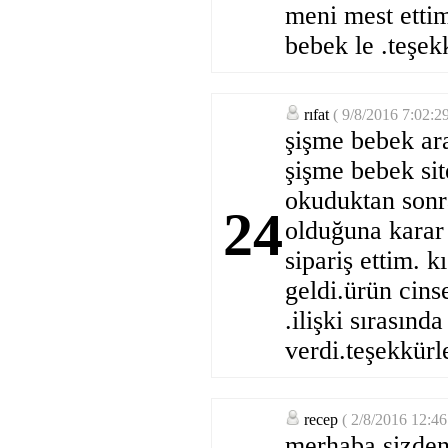
meni mest etti
bebek le .teşekk
rıfat
( 9/8/2016 7:02:2
şişme bebek ara
şişme bebek sit
okuduktan sonra
24
olduğuna karar 
sipariş ettim. 
geldi.ürün cins
.ilişki sırasınd
verdi.teşekkürle
recep
( 2/8/2016 12:4
merhaba sizden