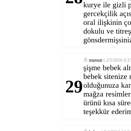
kurye ile gizli
gercekçilik açı
oral ilişkinin ç
dokulu ve titre
gönsdermişsiniz
mansur
( 2/5/2016 6:1
şişme bebek alm
bebek sitenize r
29
olduğunuza kan
mağza resimleri
ürünü kısa sür
teşekkür ederi