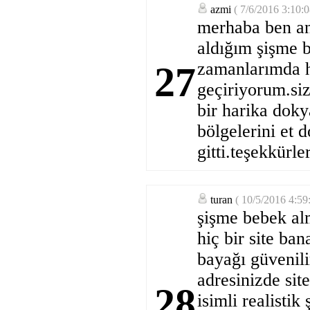
azmi
( 7/6/2016 3:10:
merhaba ben ant
aldığım şişme b
zamanlarımda h
27
geçiriyorum.siz
bir harika doky
bölgelerini et
gitti.teşekkürle
turan
( 10/5/2016 4:59
şişme bebek alm
hiç bir site ba
bayağı güvenili
adresinizde sit
28
isimli realistik