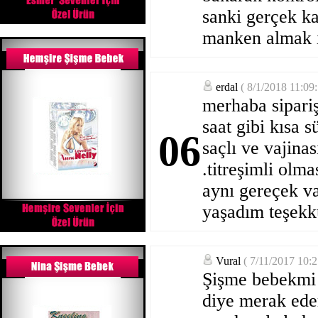
sanki gerçek ka
manken almak i
erdal
( 8/1/2018 11:09
merhaba sipariş
saat gibi kısa s
06
saçlı ve vajina
.titreşimli olma
aynı gereçek va
yaşadım teşekkü
Vural
( 7/11/2017 10:
Şişme bebekmi 
diye merak eder