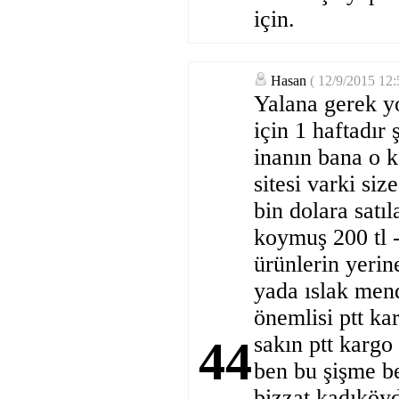
için.
Hasan
( 12/9/2015 12
Yalana gerek y
için 1 haftadır
inanın bana o k
sitesi varki s
bin dolara satıl
koymuş 200 tl -
ürünlerin yerin
yada ıslak mend
önemlisi ptt ka
sakın ptt kargo
44
ben bu şişme be
bizzat kadıköyd