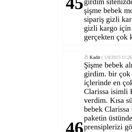
45
girdim siteniz
şişme bebek mo
sipariş gizli ka
gizli kargo iç
gerçekten çok 
Kadir
( 1/9/2015 11:2
Şişme bebek alm
girdim. bir çok
içlerinde en ç
Clarissa isimli
verdim. Kısa sü
bebek Clarissa 
paketin üstünde
46
prensiplerizi g