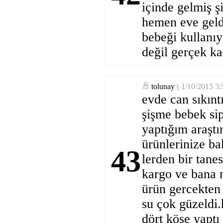
içinde gelmiş ş
hemen eve geld
bebeği kullanıy
değil gerçek ka
tolunay
( 1/10/2015 3
evde can sıkınt
şişme bebek sip
yaptığım araştı
ürünlerinize ba
43
lerden bir tane
kargo ve bana 
ürün gercekten
su çok güzeldi.
dört köşe yaptı