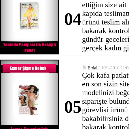
ettiğim size ait
kapıda teslimat
04
ürünü teslim a
bakarak kontrol
gündür geceler
gerçek kadın gi
Erdal
( 10/1/2018 11:
Çok kafa patlat
en son sizin sit
modelinizi beğe
siparişte bulun
05
görevlisi ürünü
bakabilirsiniz 
bakarak kontrol