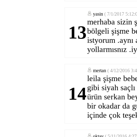
yasin
( 7/1/2017 5:12:
merhaba sizin ş
13
bölgeli şişme b
istyorum .aynı 
yollarmısnız .iy
mertan
( 4/12/2016 3:
leila şişme be
gibi siyah saçlı
14
ürün serkan bey 
bir okadar da g
içinde çok teşe
oktay
( 5/11/2016 4:2