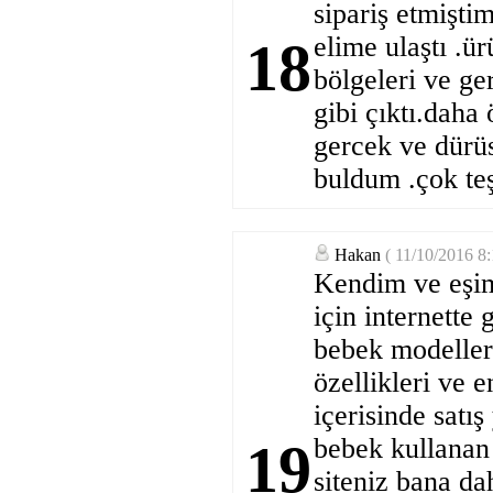
sipariş etmişti
elime ulaştı .ü
18
bölgeleri ve ge
gibi çıktı.daha
gercek ve dürüs
buldum .çok teş
Hakan
( 11/10/2016 8
Kendim ve eşim
için internette
bebek modelleri
özellikleri ve e
içerisinde satı
bebek kullanan
19
siteniz bana da