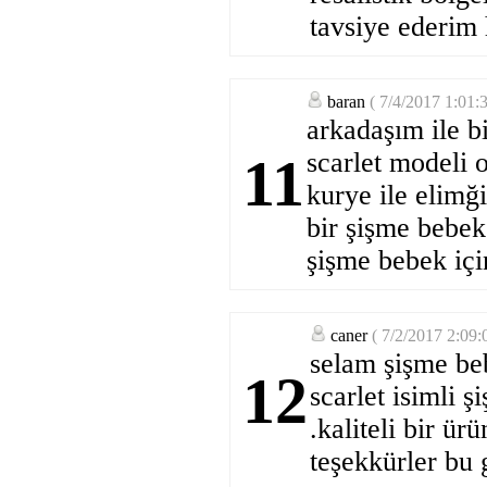
tavsiye ederim
baran
( 7/4/2017 1:01:
arkadaşım ile b
scarlet modeli 
11
kurye ile elimği
bir şişme bebek
şişme bebek içi
caner
( 7/2/2017 2:09
selam şişme beb
12
scarlet isimli 
.kaliteli bir ü
teşekkürler bu 