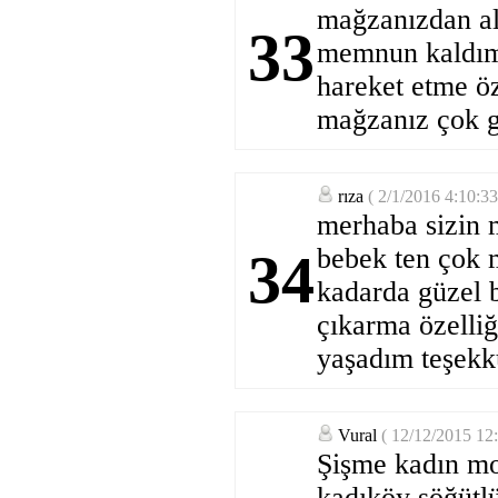
mağzanızdan al
33
memnun kaldım.s
hareket etme öz
mağzanız çok g
rıza
( 2/1/2016 4:10:3
merhaba sizin 
bebek ten çok 
34
kadarda güzel b
çıkarma özelliğ
yaşadım teşekkü
Vural
( 12/12/2015 12
Şişme kadın mod
kadıköy söğütl