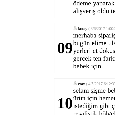
ödeme yaparak t
alışveriş oldu t
koray
( 8/6/2017 1:00
merhaba sipariş
bugün elime ula
09
yerleri et doku
gerçek ten fark
bebek için.
eray
( 4/5/2017 6:12:
selam şişme beb
ürün için heme
10
istediğim gibi ç
resalistik bölg