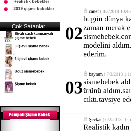
Realistik bebekler
2019 şişme bebekler
caner
( 8/3/2018 10:4
bugün dünya ka
Çok Satanlar
zaman merak et
02
Siyah saçlı kampanyalı
sismebebek.com
şişme bebek
modelini aldım
3 İşlevli şişme bebek
ederim.
3 İşlevli şişme bebek
Ucuz şişmebebek
bayram
( 7/3/2018 1:
sismebebek ald
03
Şişme bebek
ürünü aldım.sar
cıktı.tavsiye e
Şevkat
( 6/2/2018 10:
Realistik kadın 