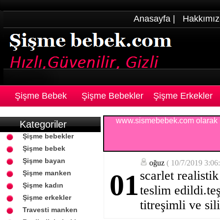
Anasayfa
|
Hakkımız
Şişme Bebek
Şişme Bebekler
Şişme Erkekler
www.sismebebek.com olarak Dü
Kategoriler
Şişme bebekler
Şişme bebek
Şişme bayan
oğuz
( 10/7/2019 3:06
scarlet realist
Şişme manken
01
Şişme kadın
teslim edildi.t
Şişme erkekler
titreşimli ve si
Travesti manken