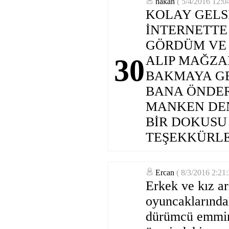
hakan
( 5/4/2016 12:0
KOLAY GELS
İNTERNETTE 
GÖRDÜM VE
ALIP MAĞZA
30
BAKMAYA G
BANA ÖNDERD
MANKEN DEN
BİR DOKUSU
TEŞEKKÜRLE
Ercan
( 8/3/2016 2:21
Erkek ve kız ar
oyuncaklarında
dürümcü emmin