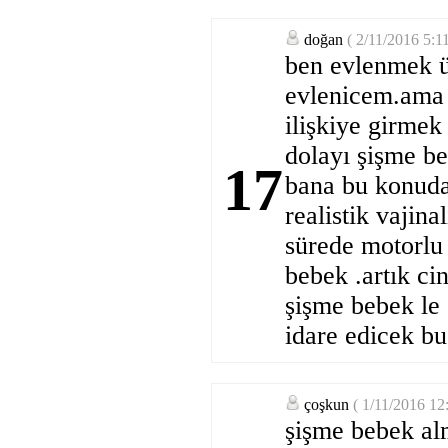
doğan
( 2/11/2016 5:1
ben evlenmek ü
evlenicem.ama 
ilişkiye girmek
dolayı şişme b
17
bana bu konuda 
realistik vajina
sürede motorlu 
bebek .artık ci
şişme bebek le
idare edicek bu
çoşkun
( 1/11/2016 12
şişme bebek alm