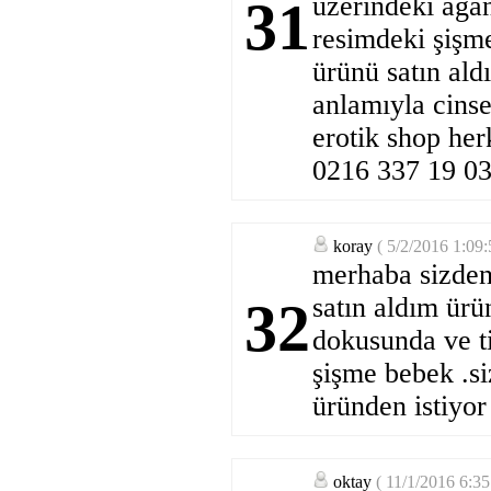
üzerindeki aga
31
resimdeki şişm
ürünü satın al
anlamıyla cinsel
erotik shop her
0216 337 19 03 
koray
( 5/2/2016 1:09
merhaba sizden
satın aldım ürün
32
dokusunda ve ti
şişme bebek .si
üründen istiyor
oktay
( 11/1/2016 6:3