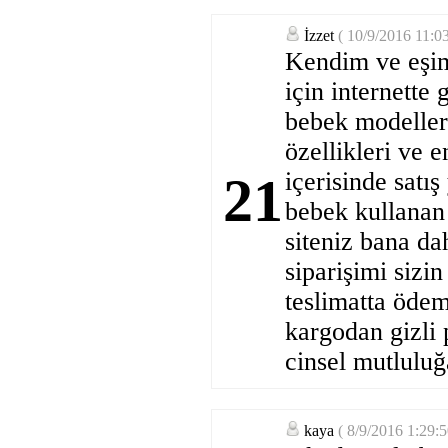
İzzet
( 10/9/2016 11:0
Kendim ve eşim
için internette
bebek modelleri
özellikleri ve e
içerisinde satı
21
bebek kullanan
siteniz bana da
siparişimi sizi
teslimatta ödem
kargodan gizli 
cinsel mutluluğ
kaya
( 8/9/2016 1:29: