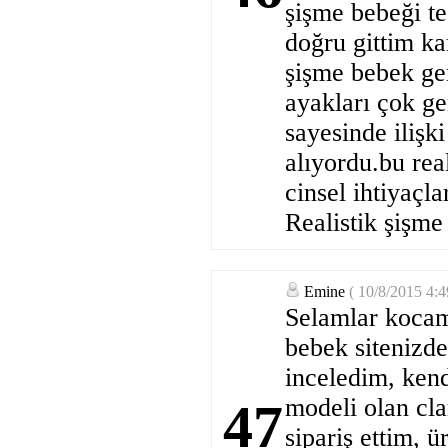
şişme bebeği te
doğru gittim ka
şişme bebek ger
ayakları çok ge
sayesinde ilişki
alıyordu.bu rea
cinsel ihtiyaçl
Realistik şişme
Emine
( 10/8/2015 4:
Selamlar kocam 
bebek sitenizde
inceledim, ken
modeli olan cla
47
sipariş ettim, 