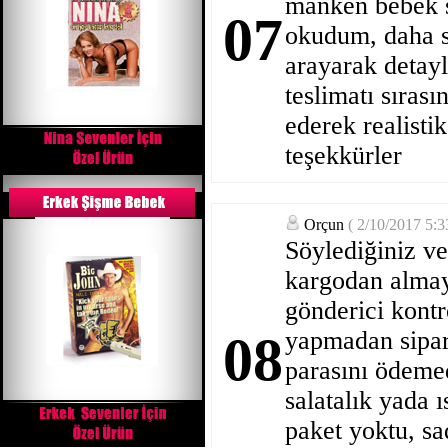
manken bebek s
07
okudum, daha 
arayarak detayl
teslimatı sıras
ederek realisti
teşekkürler
Orçun
( 2/10/2017 5:
Söylediğiniz ve
kargodan almaya
gönderici kontr
yapmadan sipari
08
parasını ödeme
salatalık yada 
paket yoktu, s