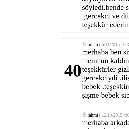
söyledi.bende s
.gercekci ve dü
teşekkür ederi
orhan
( 6/11/2015 10:
merhaba ben si
memnun kaldım 
40
teşekkürler giz
gercekciydi .il
bebek .teşekkür
şişme bebek sip
rahmi
( 12/10/2015 4:
merhaba arkada