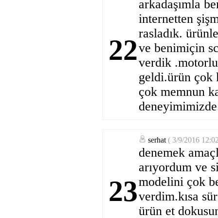
arkadaşımla be
internetten şiş
rasladık. ürünl
22
ve benimiçin sc
verdik .motorlu
geldi.ürün çok 
çok memnun kal
deneyimimizde.
serhat
( 3/9/2016 12:0
denemek amaçlı
arıyordum ve si
modelini çok b
23
verdim.kısa sür
ürün et dokusu