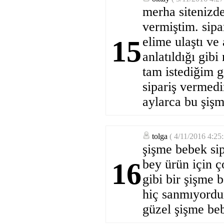
merha sitenizde
vermiştim. sipa
elime ulaştı ve
15
anlatıldığı gibi
tam istediğim g
sipariş vermed
aylarca bu şişm
tolga
( 4/11/2016 4:25
şişme bebek si
bey ürün için ç
16
gibi bir şişme 
hiç sanmıyordu
güzel şişme beb