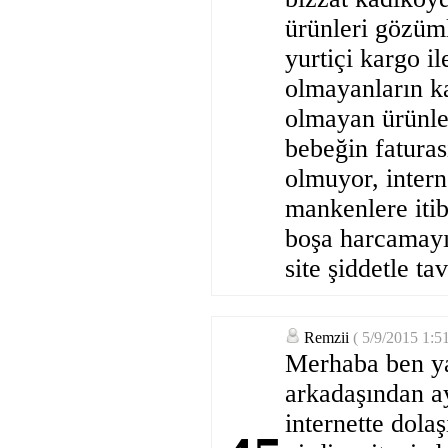
ürünleri gözüml
yurtiçi kargo il
olmayanların ka
olmayan ürünler
bebeğin faturas
olmuyor, intern
mankenlere itib
boşa harcamayı
site şiddetle ta
Remzii
( 5/9/2015 1:5
Merhaba ben yak
arkadaşından ay
internette dola