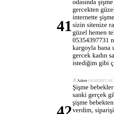
odasında şişme
gercekten güzel
internette şişm
41
sizin sitenize 
güzel hemen tel
05354397731 nol
kargoyla bana u
gercek kadın sa
istediğim gibi ç
Adem
( 6/10/2015 10
Şişme bebekler
sanki gerçek gi
şişme bebekten 
42
verdim, sipariş