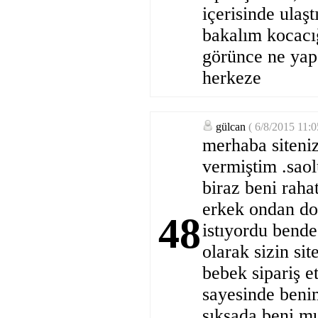
içerisinde ula
bakalım kocacı
görünce ne yap
herkeze
gülcan
( 6/8/2015 11:
merhaba siteni
vermiştim .sao
biraz beni raha
erkek ondan do
48
istıyordu bend
olarak sizin si
bebek sipariş e
sayesinde beni
sıksada beni m