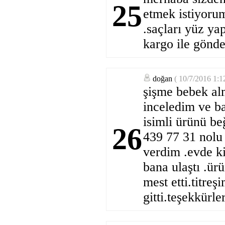
25
etmek istiyorum
.saçları yüz yap
kargo ile gönd
doğan
( 10/7/2016 1:1
şişme bebek al
inceledim ve b
isimli ürünü be
26
439 77 31 nolu
verdim .evde ki
bana ulaştı .ürü
mest etti.titre
gitti.teşekkürle