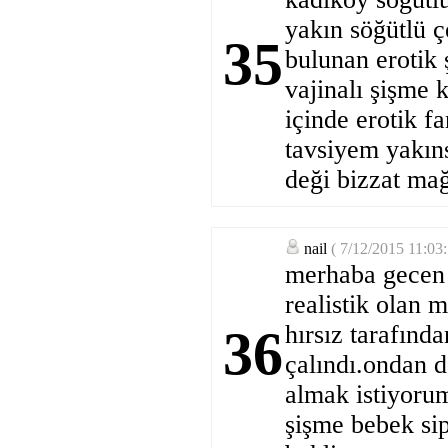
yakın söğütlü ç
35
bulunan erotik
vajinalı şişme 
içinde erotik f
tavsiyem yakıns
deği bizzat ma
nail
( 7/12/2015 11:03
merhaba gecen 
realistik olan 
hırsız tarafınd
36
çalındı.ondan d
almak istiyoru
şişme bebek sip