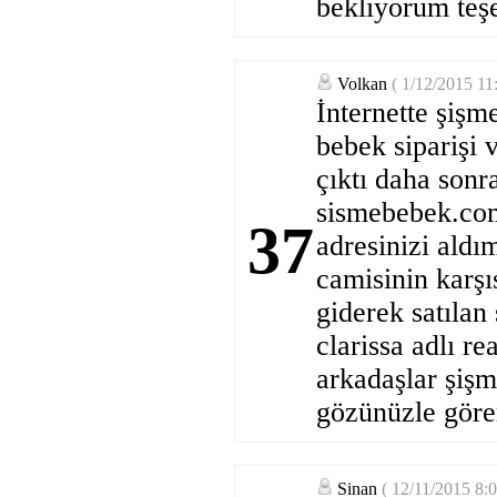
bekliyorum teşe
Volkan
( 1/12/2015 1
İnternette şişm
bebek siparişi 
çıktı daha sonr
sismebebek.com
37
adresinizi aldı
camisinin karş
giderek satıla
clarissa adlı re
arkadaşlar şişm
gözünüzle görer
Sinan
( 12/11/2015 8: