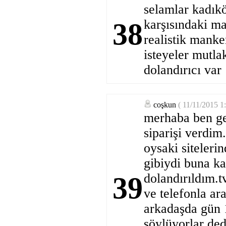
selamlar kadık
karşısındaki m
38
realistik manke
isteyeler mutla
dolandırıcı var
coşkun
( 11/11/2015 1
merhaba ben ge
siparişi verdim
oysaki siteleri
gibiydi buna k
dolandırıldım.t
39
ve telefonla a
arkadaşda gün 1
söylüyorlar de