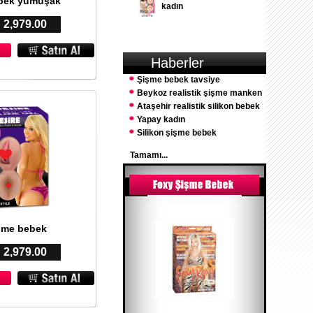
bek yumuşak
kadın
: 2,979.00
Haberler
Şişme bebek tavsiye
Beykoz realistik şişme manken
Ataşehir realistik silikon bebek
Yapay kadın
Silikon şişme bebek
Tamamı...
işme bebek
: 2,979.00