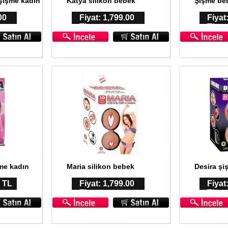
 şişme kadın
Katya silikon bebek
Şişme be
00
Fiyat: 1,799.00
Fiyat
TL
TL
şme kadın
Maria silikon bebek
Desira ş
0 TL
Fiyat: 1,799.00
Fiyat
TL
TL