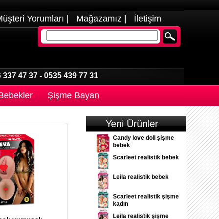
üşteri Yorumları
|
Mağazamız
|
İletişim
 337 47 37
-
0535 439 77 31
 Bebekler
Şişme Bayan
Yeni Ürünler
Candy love doll şişme
bebek
Scarleet realistik bebek
Leila realistik bebek
Scarleet realistik şişme
kadın
Leila realistik şişme