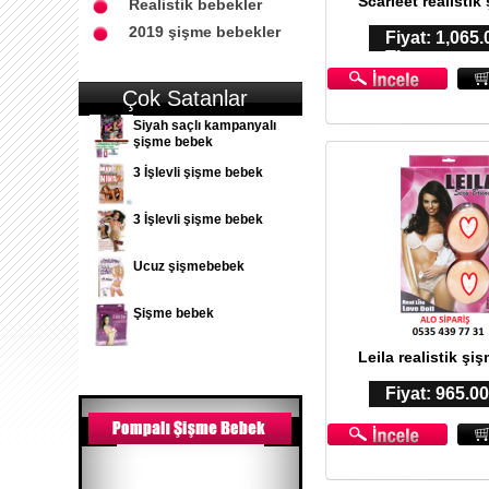
Scarleet realistik
Realistik bebekler
2019 şişme bebekler
Fiyat: 1,065.
TL
Çok Satanlar
Siyah saçlı kampanyalı
şişme bebek
3 İşlevli şişme bebek
3 İşlevli şişme bebek
Ucuz şişmebebek
Şişme bebek
Leila realistik şi
Fiyat: 965.0