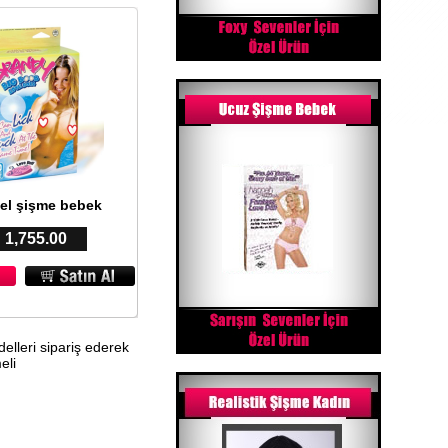
el şişme bebek
: 1,755.00
elleri sipariş ederek
eli