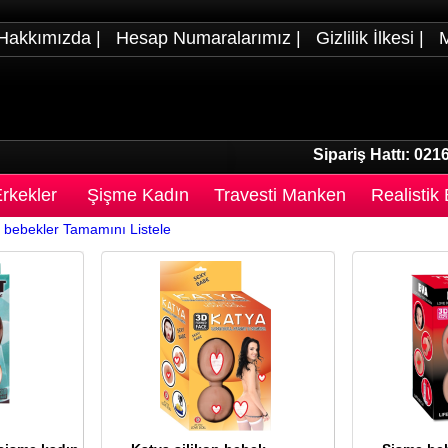
Hakkımızda
|
Hesap Numaralarımız
|
Gizlilik İlkesi
|
M
Sipariş Hattı:
0216
rkekler
Şişme Kadın
Travesti Manken
Realistik
 bebekler
Tamamını Listele