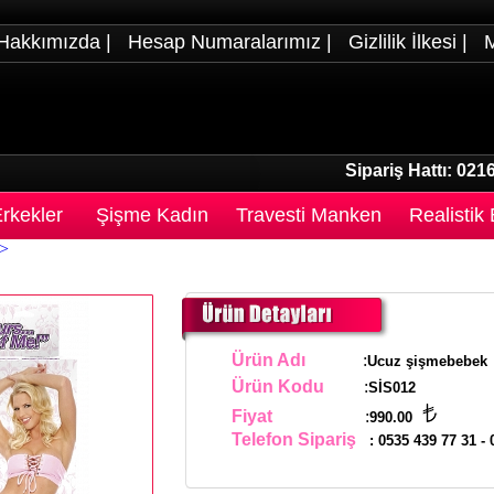
Hakkımızda
|
Hesap Numaralarımız
|
Gizlilik İlkesi
|
M
Sipariş Hattı:
0216
rkekler
Şişme Kadın
Travesti Manken
Realistik
>
Ürün Adı
:
Ucuz şişmebebek
Ürün Kodu
:
SİS012
Fiyat
:
990.00
Telefon Sipariş
:
0535 439 77 31
-