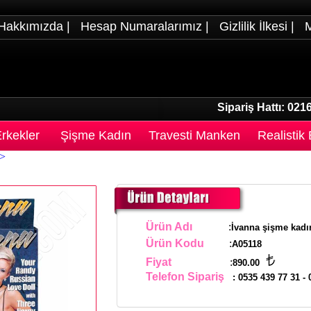
Hakkımızda
|
Hesap Numaralarımız
|
Gizlilik İlkesi
|
M
Sipariş Hattı:
0216
rkekler
Şişme Kadın
Travesti Manken
Realistik
>
Ürün Adı
:
İvanna şişme kadı
Ürün Kodu
:
A05118
Fiyat
:
890.00
Telefon Sipariş
:
0535 439 77 31
-