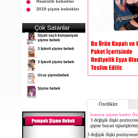
Realistik bebekler
2019 şişme bebekler
Çok Satanlar
Siyah saçlı kampanyalı
şişme bebek
3 İşlevli şişme bebek
3 İşlevli şişme bebek
Ucuz şişmebebek
Şişme bebek
Özellikler
İvanna şişme kadın
Öze
3 değişik ilişki pozisyo
şişme bayan siparişlerini
3 değişik ilişki pozisyonu