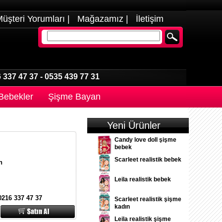
üşteri Yorumları
|
Mağazamız
|
İletişim
 337 47 37
-
0535 439 77 31
 Bebekler
Şişme Bayan
Yeni Ürünler
Candy love doll şişme
bebek
Scarleet realistik bebek
n
Leila realistik bebek
0216 337 47 37
Scarleet realistik şişme
kadın
Leila realistik şişme