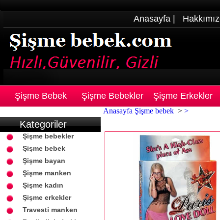
Anasayfa
|
Hakkımız
Şişme Bebek
Şişme Bebekler
Şişme Erkekler
Anasayfa
Şişme bebek
>
>
Kategoriler
Şişme bebekler
Şişme bebek
Şişme bayan
Şişme manken
Şişme kadın
Şişme erkekler
Travesti manken