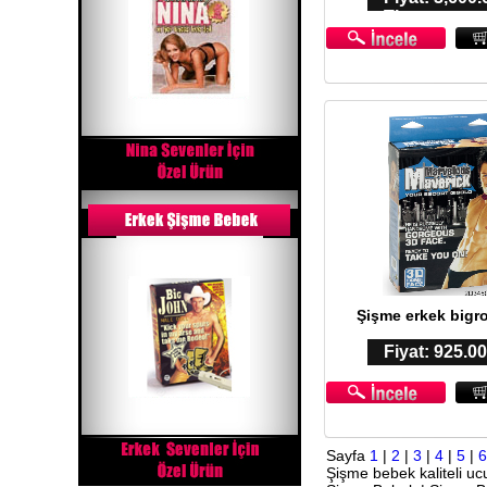
TL
Şişme erkek bigr
Fiyat: 925.0
Sayfa
1
|
2
|
3
|
4
|
5
|
Şişme bebek kaliteli ucu