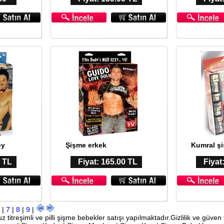
oy
Şişme erkek
Kumral ş
0 TL
Fiyat: 165.00 TL
Fiyat
6
|
7
|
8
|
9
|
z titreşimli ve pilli şişme bebekler satışı yapılmaktadır.Gizlilik ve güven