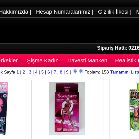
Hakkımızda
|
Hesap Numaralarımız
|
Gizlilik İlkesi
|
M
Sipariş Hattı:
0216
rkekler
Şişme Kadın
Travesti Manken
Realistik
ek
Sayfa
1
|
2
|
3
|
4
|
5
|
6
|
7
|
8
|
9
|
Toplam: 158
Tamamını List