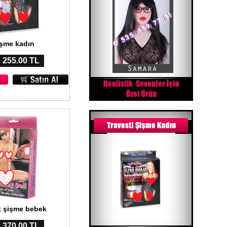
şme kadın
: 255.00 TL
 şişme bebek
: 370.00 TL