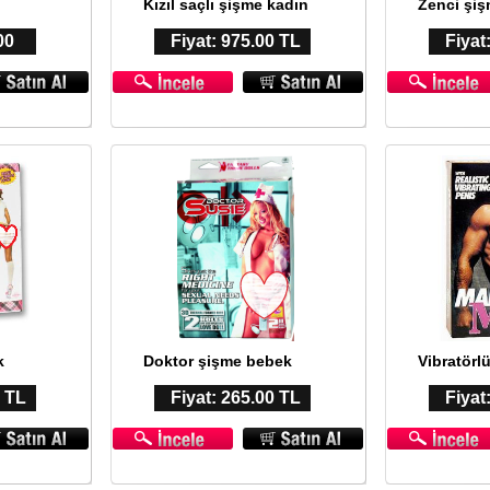
Kızıl saçlı şişme kadın
Zenci şiş
00
Fiyat: 975.00 TL
Fiyat
k
Doktor şişme bebek
Vibratörl
0 TL
Fiyat: 265.00 TL
Fiyat