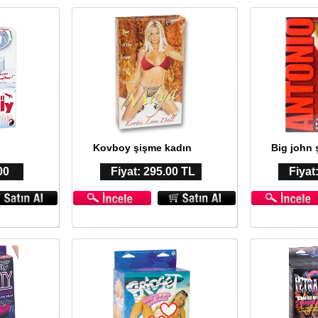
Kovboy şişme kadın
Big john 
00
Fiyat: 295.00 TL
Fiyat