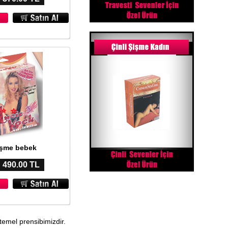
işme bebek
: 490.00 TL
 temel prensibimizdir.