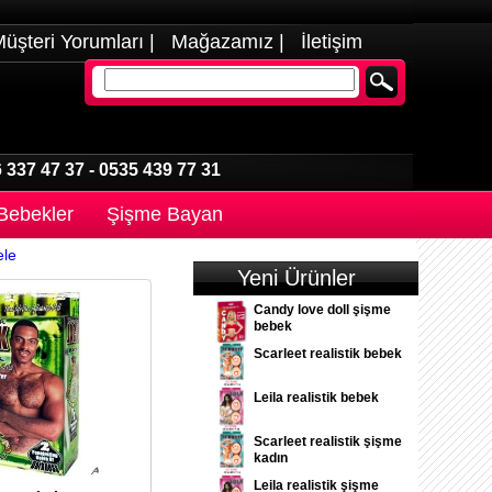
üşteri Yorumları
|
Mağazamız
|
İletişim
 337 47 37
-
0535 439 77 31
 Bebekler
Şişme Bayan
ele
Yeni Ürünler
Candy love doll şişme
bebek
Scarleet realistik bebek
Leila realistik bebek
Scarleet realistik şişme
kadın
Leila realistik şişme