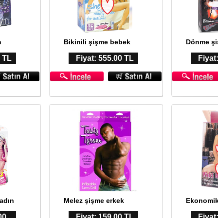
n
Bikinili şişme bebek
Dönme şi
0 TL
Fiyat: 555.00 TL
Fiyat
kadın
Melez şişme erkek
Ekonomik
00
Fiyat: 159.00 TL
Fiyat