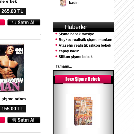
me erkek
kadın
: 265.00 TL
Haberler
Şişme bebek tavsiye
Beykoz realistik şişme manken
Ataşehir realistik silikon bebek
Yapay kadın
Silikon şişme bebek
Tamamı...
ü şişme adam
: 155.00 TL