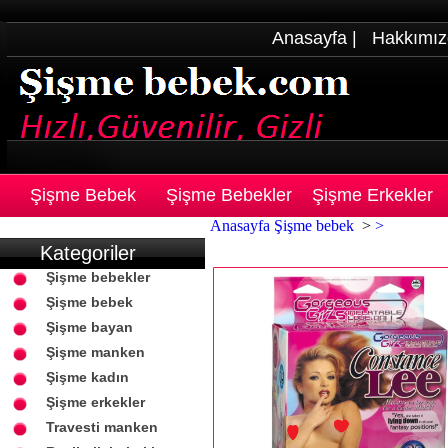
Anasayfa
|
Hakkımız
Şişme Bebek
Şişme Bebekler
Şişme Erkekler
Anasayfa
Şişme bebek
>
>
Kategoriler
Şişme bebekler
Şişme bebek
Şişme bayan
Şişme manken
Şişme kadın
Şişme erkekler
Travesti manken