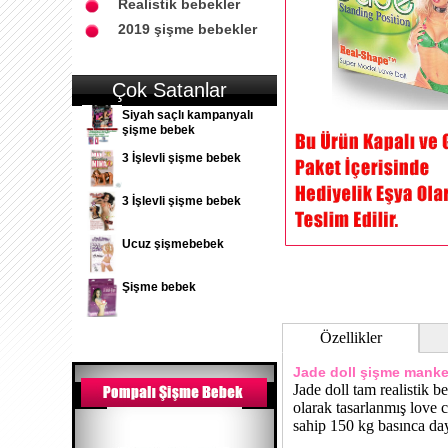
Realistik bebekler
2019 şişme bebekler
Çok Satanlar
Siyah saçlı kampanyalı
şişme bebek
3 İşlevli şişme bebek
3 İşlevli şişme bebek
Ucuz şişmebebek
Şişme bebek
Özellikler
Jade doll şişme mank
Jade doll tam realistik b
olarak tasarlanmış love 
sahip 150 kg basınca day