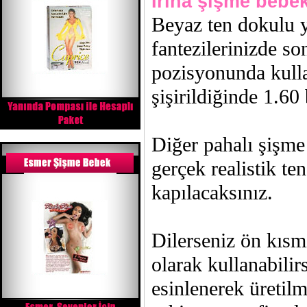
İrina şişme bebe
Beyaz ten dokulu y
fantezilerinizde so
pozisyonunda kulla
şişirildiğinde 1.6
Diğer pahalı şişme
gerçek realistik te
kapılacaksınız.
Dilerseniz ön kısm
olarak kullanabilir
esinlenerek üretilm