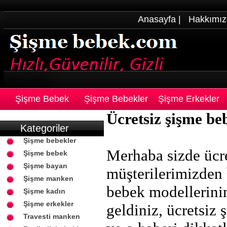
Anasayfa
|
Hakkımız
Şişme Bebek
Şişme Bebekler
Şişme Erkekler
Ücretsiz şişme be
Kategoriler
Şişme bebekler
Merhaba sizde ücr
Şişme bebek
Şişme bayan
müşterilerimizden b
Şişme manken
bebek modellerinin
Şişme kadın
Şişme erkekler
geldiniz, ücretsiz
Travesti manken