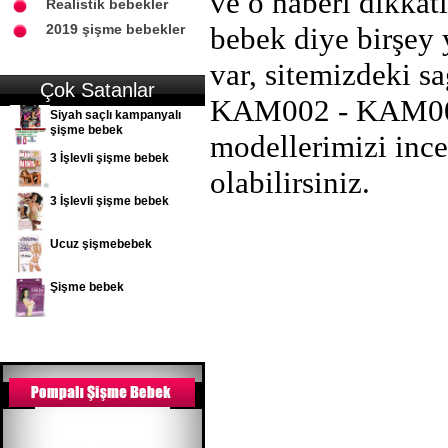
ve o haberi dikkat
Realistik bebekler
2019 şişme bebekler
bebek diye birşey 
var, sitemizdeki 
Çok Satanlar
KAM002 - KAM003 
Siyah saçlı kampanyalı
şişme bebek
modellerimizi ince
3 İşlevli şişme bebek
olabilirsiniz.
3 İşlevli şişme bebek
Ucuz şişmebebek
Şişme bebek