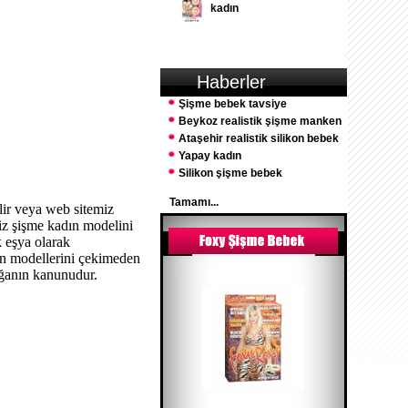
kadın
Haberler
Şişme bebek tavsiye
Beykoz realistik şişme manken
Ataşehir realistik silikon bebek
Yapay kadın
Silikon şişme bebek
Tamamı...
lir veya web sitemiz
niz şişme kadın modelini
k eşya olarak
ın modellerini çekimeden
doğanın kanunudur.