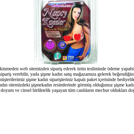
çekinmeden web sitemizden sipariş ederek ürün tesliminde ödeme yapabi
 sipariş verebilir, yada şişme kadın satış mağazamıza gelerek beğendiği
 müşterilerimiz şişme kadın siparişleriniz kapalı paket içerisinde hediyeli
adın sitemizdeki şişmekadın resimlerinde görmüş olduğunuz şişme kad
sel doyum ve cinsel birliktelik yaşayan tüm canlıların mecbur oldukları 