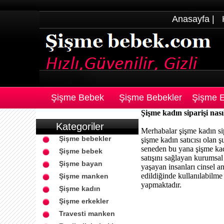
Anasayfa
|
Şişme Bebek
Şişme Bebekler
Şişme E
Şişme kadın siparişi nasıl
Kategoriler
Merhabalar şişme kadın sipa
Şişme bebekler
şişme kadın satıcısı olan
seneden bu yana şişme kad
Şişme bebek
satışını sağlayan kurumsal
Şişme bayan
yaşayan insanları cinsel a
edildiğinde kullanılabilme
Şişme manken
yapmaktadır.
Şişme kadın
Şişme erkekler
Travesti manken