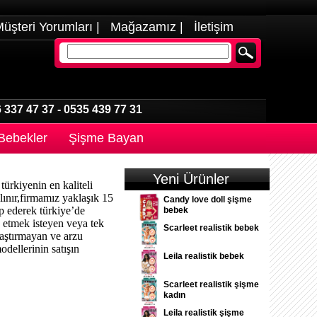
üşteri Yorumları
|
Mağazamız
|
İletişim
 337 47 37
-
0535 439 77 31
 Bebekler
Şişme Bayan
Yeni Ürünler
türkiyenin en kaliteli
lınır,firmamız yaklaşık 15
Candy love doll şişme
p ederek türkiye’de
bebek
n etmek isteyen veya tek
Scarleet realistik bebek
laştırmayan ve arzu
dellerinin satışın
Leila realistik bebek
Scarleet realistik şişme
kadın
Leila realistik şişme