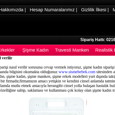
Hakkımızda
|
Hesap Numaralarımız
|
Gizlilik İlkesi
|
M
Sipariş Hattı:
0216
rkekler
Şişme Kadın
Travesti Manken
Realistik
 verilir
rişi nasıl verilir sorusuna cevap vermek istiyoruz, şişme kadın siparişi 
 şuanda bilgisini okumakta olduğunuz
www.sismebebek.com
sitesinden a
ın, şişme kadın, şişme manken, şişme erkek modelleri yurt dışında taki
 bir firmadır,firmamızın amacı yetişkin ve kendini cinsel anlamda tatmi
nlamda mutlu etmek amacıyla herangibi cinsel yolla bulaşan hastalık bu
 özelliğine sahip, saklaması ve kullanması çok kolay olan şişme kadın mo