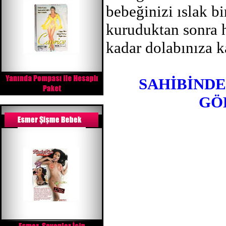
bebeğinizi ıslak b
kuruduktan sonra h
kadar dolabınıza ka
SAHİBİNDE
GÖ