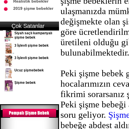
şişme bebeklerin e
Realistik bebekler
2019 şişme bebekler
ulaşmanızda mümkü
değişmekte olan şi
Çok Satanlar
göre ücretlendirilm
Siyah saçlı kampanyalı
şişme bebek
üretileni olduğu g
3 İşlevli şişme bebek
bulunabilmektedir
3 İşlevli şişme bebek
Ucuz şişmebebek
Peki şişme bebek g
hocalarımızın cev
Şişme bebek
fikrimi sorarsanız
Peki şişme bebeği 
soru geliyor.
Şişm
bebeğe abdest ald