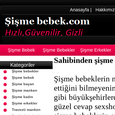
Anasayfa
|
Hakkımız
Şişme Bebek
Şişme Bebekler
Şişme Erkekler
Sahibinden şişme
Kategoriler
Şişme bebekler
Şişme bebeklerin n
Şişme bebek
Şişme bayan
ettiğini bilmeyeni
Şişme manken
gibi büyükşehirler
Şişme kadın
Şişme erkekler
güzel cevap sexsho
Travesti manken