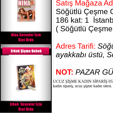
Satış Mağaza Ad
Söğütlü Çeşme Ca
186 kat: 1 İstan
( Söğütlü Çeşme 
Adres Tarifi:
Söğü
ayakkabı üstü, S
NOT:
PAZAR GÜ
UCUZ ŞİŞME KADIN SİPARİŞ 0535 439
kadın sipariş, ucuz şişme kadın sitesi.