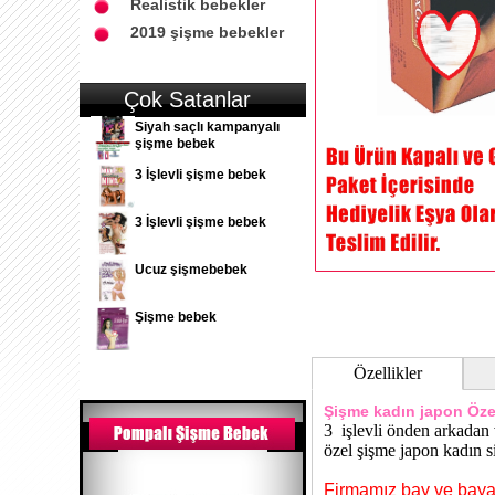
Realistik bebekler
2019 şişme bebekler
Çok Satanlar
Siyah saçlı kampanyalı
şişme bebek
3 İşlevli şişme bebek
3 İşlevli şişme bebek
Ucuz şişmebebek
Şişme bebek
Özellikler
Şişme kadın japon
Özel
3 işlevli önden arkadan 
özel şişme japon kadın s
Firmamız bay ve bayan