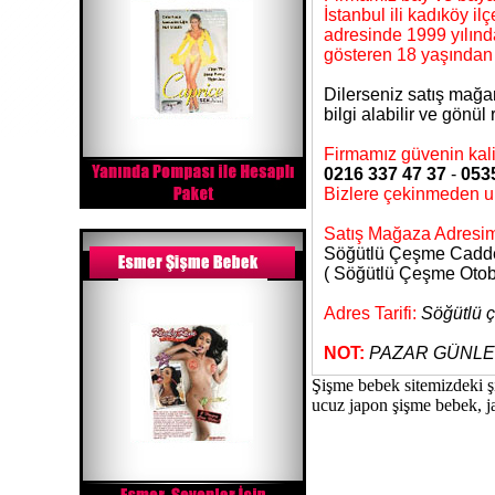
İstanbul ili kadıköy 
adresinde 1999 yılında
gösteren 18 yaşından 
Dilerseniz satış mağa
bilgi alabilir ve gönül
Firmamız güvenin kalit
0216 337 47 37
-
053
Bizlere çekinmeden ul
Satış Mağaza Adresi
Söğütlü Çeşme Caddesi
( Söğütlü Çeşme Otob
Adres Tarifi:
Söğütlü ç
NOT:
PAZAR GÜNLE
Şişme bebek sitemizdeki ş
ucuz japon şişme bebek, j