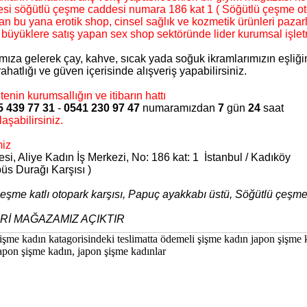
ilçesi söğütlü çeşme caddesi numara 186 kat 1 ( Söğütlü çeşme ot
n bu yana erotik shop, cinsel sağlık ve kozmetik ürünleri pazarl
büyüklere satış yapan sex shop sektöründe lider kurumsal işlet
mıza gelerek çay, kahve, sıcak yada soğuk ikramlarımızın eşliğ
 rahatlığı ve güven içerisinde alışveriş yapabilirsiniz.
enin kurumsallığın ve itibarın hattı
5 439 77 31
-
0541 230 97 47
numaramızdan
7
gün
24
saat
aşabilirsiniz.
miz
, Aliye Kadın İş Merkezi, No: 186 kat: 1 İstanbul / Kadıköy
üs Durağı Karşısı )
eşme katlı otopark karşısı, Papuç ayakkabı üstü, Söğütlü çeşme
Rİ MAĞAZAMIZ AÇIKTIR
işme kadın katagorisindeki teslimatta ödemeli şişme kadın japon şişme 
apon şişme kadın, japon şişme kadınlar