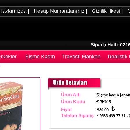
Hakkımızda
|
Hesap Numaralarımız
|
Gizlilik İlkesi
|
M
Sipariş Hattı:
0216
rkekler
Şişme Kadın
Travesti Manken
Realistik
>
Ürün Adı
:
Şişme kadın japo
Ürün Kodu
:
SBK015
Fiyat
:
980.00
Telefon Sipariş
:
0535 439 77 31
-