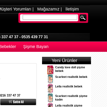
üşteri Yorumları
|
Mağazamız
|
İletişim
 337 47 37
-
0535 439 77 31
 Bebekler
Şişme Bayan
Yeni Ürünler
Candy love doll şişme
bebek
Scarleet realistik bebek
n
Leila realistik bebek
0216 337 47 37
Scarleet realistik şişme
kadın
Leila realistik şişme