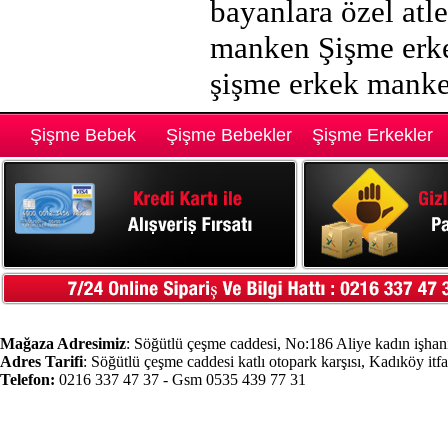
bayanlara özel atl
manken Şişme erkek
şişme erkek manke
Şişme Bebek
Şişme Bebekler
Şişme Erkekler
Mağaza Adresimiz
: Söğütlü çeşme caddesi, No:186 Aliye kadın işhanı
Adres Tarifi
: Söğütlü çeşme caddesi katlı otopark karşısı, Kadıköy itf
Telefon:
0216 337 47 37 - Gsm 0535 439 77 31