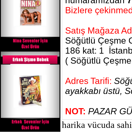
numaramızdan
7
Bizlere çekinmede
Satış Mağaza Ad
Söğütlü Çeşme Ca
186 kat: 1 İstan
( Söğütlü Çeşme 
Adres Tarifi:
Söğü
ayakkabı üstü, S
NOT:
PAZAR GÜ
harika vücuda sah