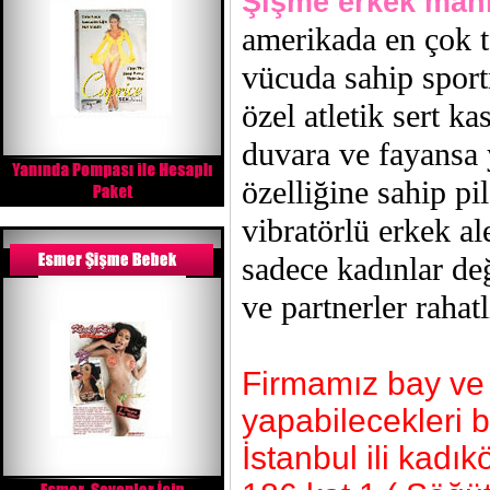
Şişme erkek man
amerikada en çok t
vücuda sahip spor
özel atletik sert 
duvara ve fayansa y
özelliğine sahip pi
vibratörlü erkek al
sadece kadınlar değ
ve partnerler rahatl
Firmamız bay ve b
yapabilecekleri 
İstanbul ili kad