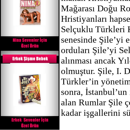
Mağarası Doğu Rom
Hristiyanları hapset
Selçuklu Türkleri
senesinde Şile’yi e
orduları Şile’yi Se
alınması ancak Y
olmuştur. Şile, I.
Türkler’in yönetim
sonra, İstanbul’un 
alan Rumlar Şile ç
kadar işgallerini s