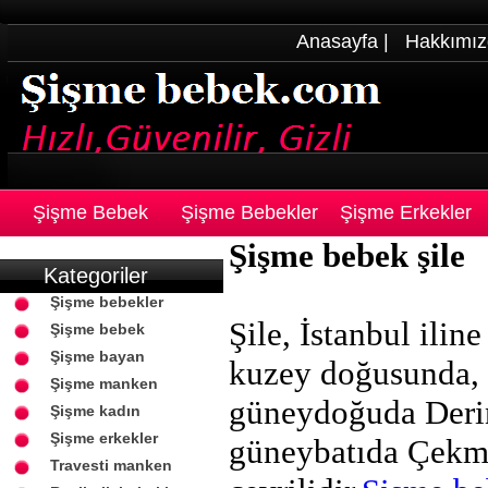
Anasayfa
|
Hakkımız
Şişme Bebek
Şişme Bebekler
Şişme Erkekler
Şişme bebek şile
Kategoriler
Şişme bebekler
Şile, İstanbul ilin
Şişme bebek
Şişme bayan
kuzey doğusunda, 
Şişme manken
güneydoğuda Derin
Şişme kadın
Şişme erkekler
güneybatıda Çekme
Travesti manken