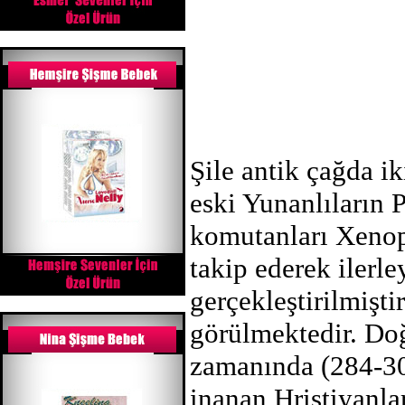
Şile antik çağda iki
eski Yunanlıların 
komutanları Xenoph
takip ederek iler
gerçekleştirilmişt
görülmektedir. Do
zamanında (284-305
inanan Hristiyanla