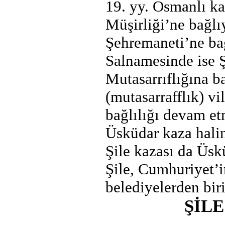
19. yy. Osmanlı ka
Müşirliği’ne bağlı
Şehremaneti’ne ba
Salnamesinde ise Ş
Mutasarrıflığına b
(mutasarrafflık) v
bağlılığı devam et
Üsküdar kaza halin
Şile kazası da Üskü
Şile, Cumhuriyet’i
belediyelerden biri
ŞİLE