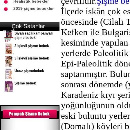
çevrilidir.
Şişme be
Realistik bebekler
2019 şişme bebekler
İlçede iskân çok es
öncesinde (Cilalı T
Çok Satanlar
Kefken ile Bulgari
Siyah saçlı kampanyalı
şişme bebek
kesiminde yapılan t
3 İşlevli şişme bebek
yerlerde Paleoliti
3 İşlevli şişme bebek
Epi-Paleolitik dön
Ucuz şişmebebek
saptanmıştır. Bulun
sonrası dönemde (
Şişme bebek
Karadeniz kıyı şer
yoğunluğunun olduğ
eski buluntu yerle
(Domalı) köyleri 