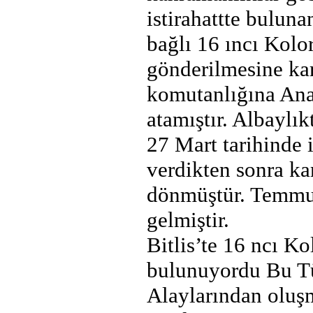
istirahattte bulun
bağlı 16 ıncı Kolo
gönderilmesine ka
komutanlığına Ana
atamıştır. Albaylı
27 Mart tarihinde i
verdikten sonra ka
dönmüştür. Temmuz 
gelmiştir.
Bitlis’te 16 ncı K
bulunuyordu Bu Tü
Alaylarından oluş