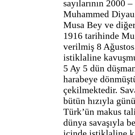
sayılarının 2000 –
Muhammed Diyauddi
Musa Bey ve diğer 
1916 tarihinde Mus
verilmiş 8 Ağustos
istiklaline kavuşm
5 Ay 5 dün düşman 
harabeye dönmüştü
çekilmektedir. Sav
bütün hızıyla günü
Türk’ün makus tali
dünya savaşıyla be
içinde istiklaline 