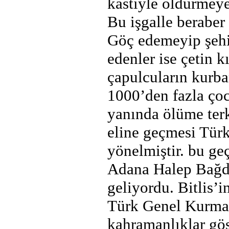
kastiyle öldürmeye
Bu işgalle beraber 
Göç edemeyip şehi
edenler ise çetin kı
çapulcuların kurb
1000’den fazla ço
yanında ölüme terk 
eline geçmesi Tür
yönelmiştir. bu ge
Adana Halep Bağd
geliyordu. Bitlis’i
Türk Genel Kurmay
kahramanlıklar gös