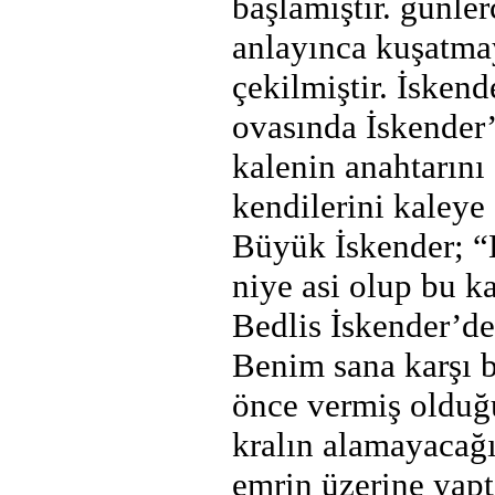
başlamıştır. günle
anlayınca kuşatma
çekilmiştir. İsken
ovasında İskender’
kalenin anahtarını
kendilerini kaleye 
Büyük İskender; “
niye asi olup bu k
Bedlis İskender’de
Benim sana karşı 
önce vermiş olduğu
kralın alamayacağ
emrin üzerine yap