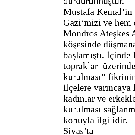
durdurulmuştur.
Mustafa Kemal’in b
Gazi’mizi ve hem d
Mondros Ateşkes A
köşesinde düşmana
başlamıştı. İçinde
toprakları üzerind
kurulması” fikrini
ilçelere varıncaya
kadınlar ve erkekl
kurulması sağlanmı
konuyla ilgilidir.
Sivas’ta