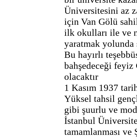
Üniversitesini az
için Van Gölü sahi
ilk okulları ile ve
yaratmak yolunda ş
Bu hayırlı teşebbü
bahşedeceği feyiz
olacaktır
1 Kasım 1937 tari
Yüksel tahsil genç
gibi şuurlu ve mod
İstanbul Üniversit
tamamlanması ve Şa