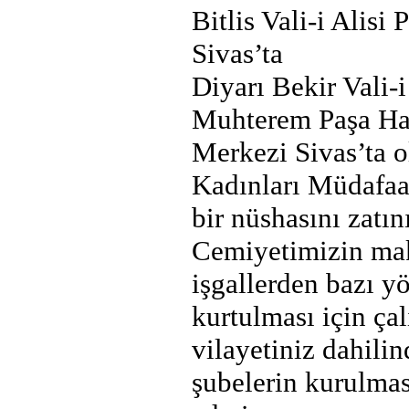
Bitlis Vali-i Alisi
Sivas’ta
Diyarı Bekir Vali-
Muhterem Paşa Haz
Merkezi Sivas’ta
Kadınları Müdafaa
bir nüshasını zatı
Cemiyetimizin mak
işgallerden bazı y
kurtulması için ça
vilayetiniz dahili
şubelerin kurulmas