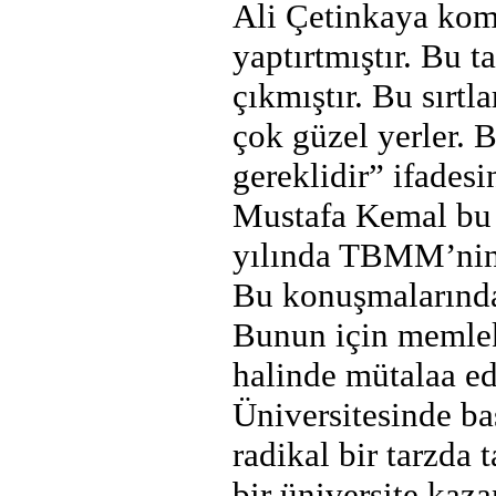
Ali Çetinkaya komu
yaptırtmıştır. Bu t
çıkmıştır. Bu sırt
çok güzel yerler. 
gereklidir” ifades
Mustafa Kemal bu 
yılında TBMM’nin a
Bu konuşmalarınd
Bunun için memlek
halinde mütalaa ed
Üniversitesinde ba
radikal bir tarzda
bir üniversite kaz