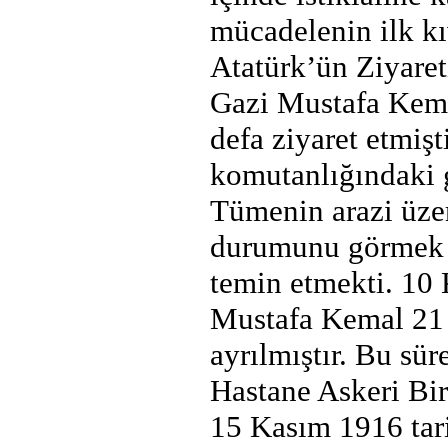
mücadelenin ilk kı
Atatürk’ün Ziyaret
Gazi Mustafa Kema
defa ziyaret etmiş
komutanlığındaki 
Tümenin arazi üzeri
durumunu görmek V
temin etmekti. 10 
Mustafa Kemal 21 
ayrılmıştır. Bu sü
Hastane Askeri Birl
15 Kasım 1916 tar