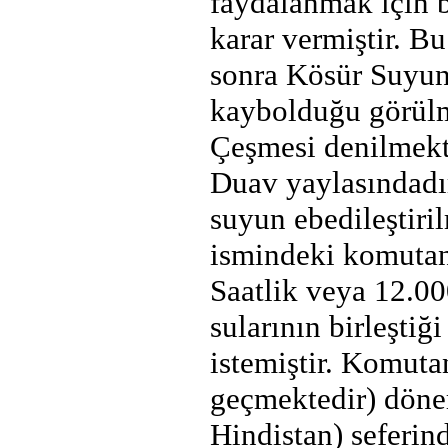
faydalanmak için 
karar vermiştir. B
sonra Kösür Suyun
kaybolduğu görülm
Çeşmesi denilmekte
Duav yaylasındadır
suyun ebedileştiri
ismindeki komutan
Saatlik veya 12.00
sularının birleşti
istemiştir. Komuta
geçmektedir) döne
Hindistan) seferin