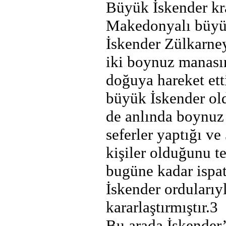
Büyük İskender kra
Makedonyalı büyük
İskender Zülkarne
iki boynuz manası
doğuya hareket ett
büyük İskender ol
de anlında boynuz 
seferler yaptığı v
kişiler olduğunu te
bugüne kadar ispat
İskender ordularıy
kararlaştırmıştır.3
Bu arada İskender’