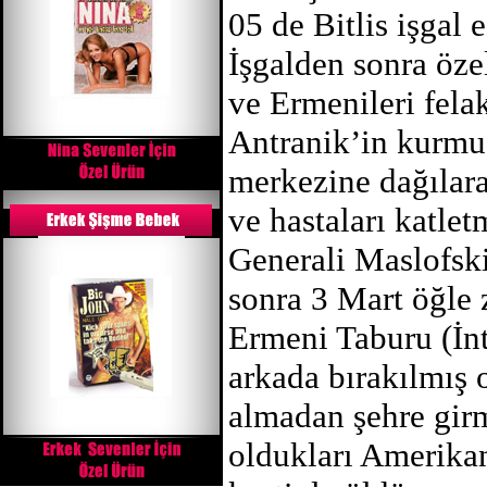
05 de Bitlis işgal e
İşgalden sonra özel
ve Ermenileri fela
Antranik’in kurmu
merkezine dağılar
ve hastaları katle
Generali Maslofski
sonra 3 Mart öğle 
Ermeni Taburu (İn
arkada bırakılmış
almadan şehre girm
oldukları Amerika