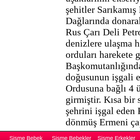
şehitler Sarıkamış
Dağlarında donarak
Rus Çarı Deli Petr
denizlere ulaşma h
orduları harekete 
Başkomutanlığınd
doğusunun işgali e
Ordusuna bağlı 4
girmiştir. Kısa bi
şehrini işgal eden
dönmüş Ermeni çapu
Şişme Bebek
Şişme Bebekler
Şişme Erkekler