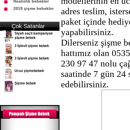
modellerinin en ucu
Realistik bebekler
2019 şişme bebekler
adres teslim, ister
paket içinde hediy
Çok Satanlar
yapabilirsiniz.
Siyah saçlı kampanyalı
şişme bebek
Dilerseniz şişme b
3 İşlevli şişme bebek
hattımız olan 053
3 İşlevli şişme bebek
230 97 47 nolu ça
Ucuz şişmebebek
saatinde 7 gün 24 
edebilirsiniz.
Şişme bebek