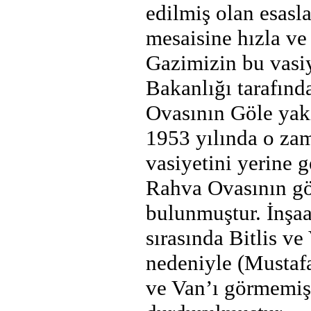
edilmiş olan esasl
mesaisine hızla v
Gazimizin bu vasiy
Bakanlığı tarafınd
Ovasının Göle yakı
1953 yılında o za
vasiyetini yerine 
Rahva Ovasının gö
bulunmuştur. İnşaa
sırasında Bitlis ve
nedeniyle (Mustaf
ve Van’ı görmemişti