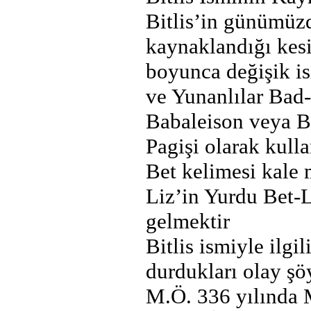
Bitlis’in günümüzd
kaynaklandığı kesi
boyunca değişik isi
ve Yunanlılar Bad-
Babaleison veya B
Pagişi olarak kulla
Bet kelimesi kale
Liz’in Yurdu Bet-L
gelmektir
Bitlis ismiyle ilgil
durdukları olay şö
M.Ö. 336 yılında M