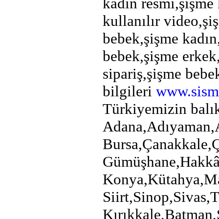
kadın resmi,şişme 
kullanılır video,şi
bebek,şişme kadın
bebek,şişme erkek,
sipariş,şişme bebe
bilgileri
www.sism
Türkiyemizin balıke
Adana,Adıyaman,Ağ
Bursa,Çanakkale,Ç
Gümüşhane,Hakkâri
Konya,Kütahya,Ma
Siirt,Sinop,Sivas
Kırıkkale,Batman,