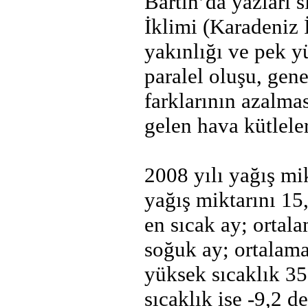
Bartın’da yazları s
İklimi (Karadeniz
yakınlığı ve pek y
paralel oluşu, gene
farklarının azalma
gelen hava kütlele
2008 yılı yağış mi
yağış miktarını 15
en sıcak ay; ortala
soğuk ay; ortalama 
yüksek sıcaklık 3
sıcaklık ise -9,2 d