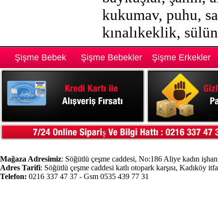
kukumav, puhu, sak
kınalıkeklik, sülün
Şişme Bebek
Şişme Bebekler
Şişme Erkekler
Mağaza Adresimiz
: Söğütlü çeşme caddesi, No:186 Aliye kadın işhanı
Adres Tarifi
: Söğütlü çeşme caddesi katlı otopark karşısı, Kadıköy itf
Telefon:
0216 337 47 37 - Gsm 0535 439 77 31