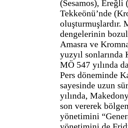
(Sesamos), Ereğli 
Tekkeönü’nde (Kro
oluşturmuşlardır.
dengelerinin bozul
Amasra ve Kromna’y
yuzyıl sonlarında 
MÖ 547 yılında da 
Pers döneminde Ka
sayesinde uzun sür
yılında, Makedonya
son vererek bölgen
yönetimini “Gene
yönetimini de Frid