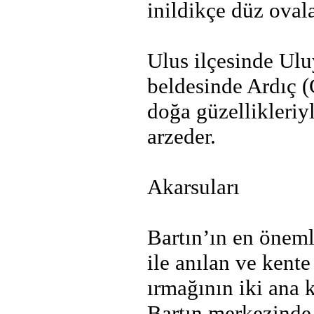
inildikçe düz ovala
Ulus ilçesinde Ul
beldesinde Ardıç 
doğa güzellikleriy
arzeder.
Akarsuları
Bartın’ın en öneml
ile anılan ve kente
ırmağının iki ana
Bartın merkezinde