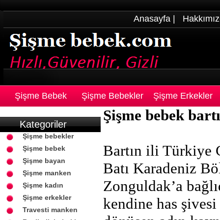
Anasayfa
|
Hakkımız
Şişme Bebek
Şişme Bebekler
Şişme Erkekler
Şişme bebek bart
Kategoriler
Şişme bebekler
Bartın ili Türkiye
Şişme bebek
Şişme bayan
Batı Karadeniz Bö
Şişme manken
Zonguldak’a bağlıd
Şişme kadın
Şişme erkekler
kendine has şives
Travesti manken