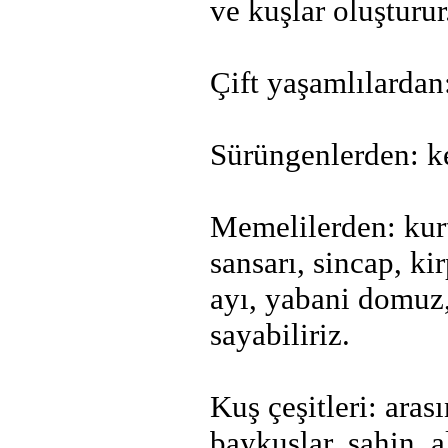
ve kuşlar oluşturur
Çift yaşamlılardan:
Sürüngenlerden: ke
Memelilerden: kurt,
sansarı, sincap, ki
ayı, yabani domuz,
sayabiliriz.
Kuş çeşitleri: aras
baykuşlar, şahin, 