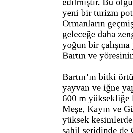
edilmiştir. Bu olg
yeni bir turizm po
Ormanların geçmiş
geleceğe daha zen
yoğun bir çalışma 
Bartın ve yöresini
Bartın’ın bitki ört
yayvan ve iğne yap
600 m yüksekliğe k
Meşe, Kayın ve Gü
yüksek kesimlerde
sahil şeridinde de