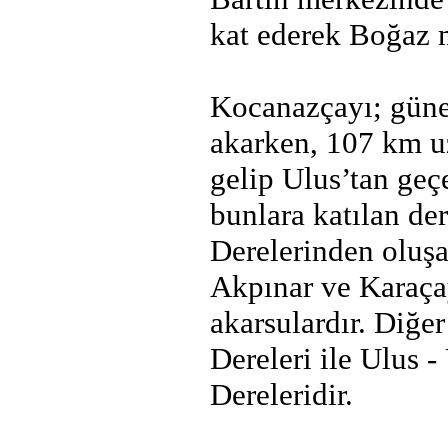
kat ederek Boğaz m
Kocanazçayı; gün
akarken, 107 km 
gelip Ulus’tan geç
bunlara katılan de
Derelerinden oluşa
Akpınar ve Karaça
akarsulardır. Diğe
Dereleri ile Ulus 
Dereleridir.