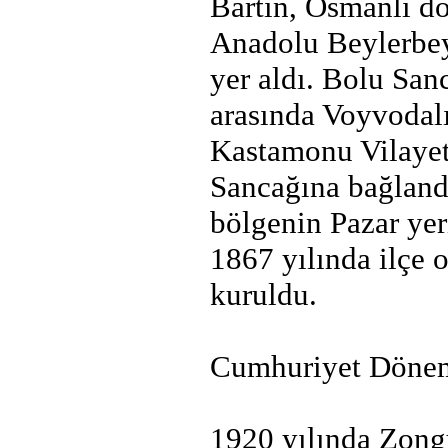
Bartın, Osmanlı d
Anadolu Beylerbeyl
yer aldı. Bolu San
arasında Voyvodalı
Kastamonu Vilayet
Sancağına bağlandı
bölgenin Pazar yer
1867 yılında ilçe 
kuruldu.
Cumhuriyet Dönem
1920 yılında Zongu