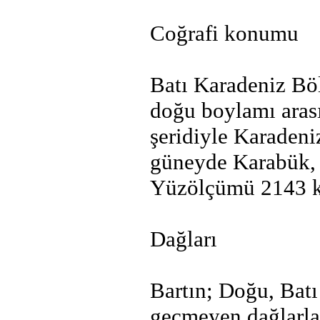
Coğrafi konumu
Batı Karadeniz Böl
doğu boylamı arası
şeridiyle Karaden
güneyde Karabük, 
Yüzölçümü 2143 km
Dağları
Bartın; Doğu, Bat
geçmeyen dağlarla 