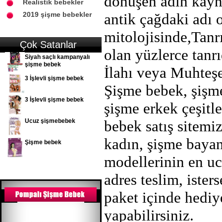
dönüşen adın kay
Realistik bebekler
2019 şişme bebekler
antik çağdaki adı 
mitolojisinde,Tan
Çok Satanlar
olan yüzlerce tanrı
Siyah saçlı kampanyalı
şişme bebek
İlahı veya Muhteş
3 İşlevli şişme bebek
Şişme bebek, şişm
3 İşlevli şişme bebek
şişme erkek çeşitle
Ucuz şişmebebek
bebek satış sitemi
kadın, şişme baya
Şişme bebek
modellerinin en ucu
adres teslim, ister
paket içinde hediy
yapabilirsiniz.