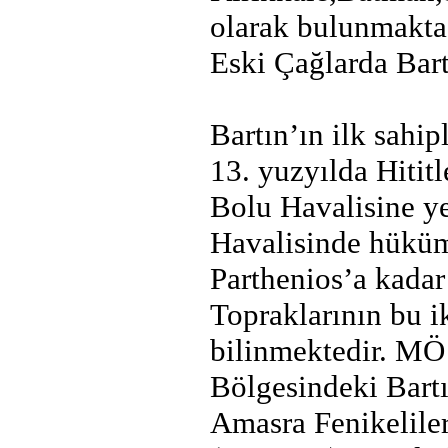
olarak bulunmakta
Eski Çağlarda Bar
Bartın’ın ilk sahi
13. yuzyılda Hitit
Bolu Havalisine ye
Havalisinde hüküm 
Parthenios’a kadar
Topraklarının bu ik
bilinmektedir. MÖ 
Bölgesindeki Bartı
Amasra Fenikeliler