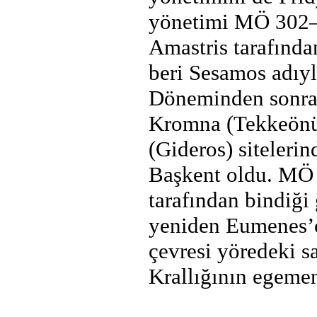
yönetimi MÖ 302–28
Amastris tarafınd
beri Sesamos adıyl
Döneminden sonra 
Kromna (Tekkeönü)
(Gideros) siteleri
Başkent oldu. MÖ 2
tarafından bindiği
yeniden Eumenes’c
çevresi yöredeki s
Krallığının egemen