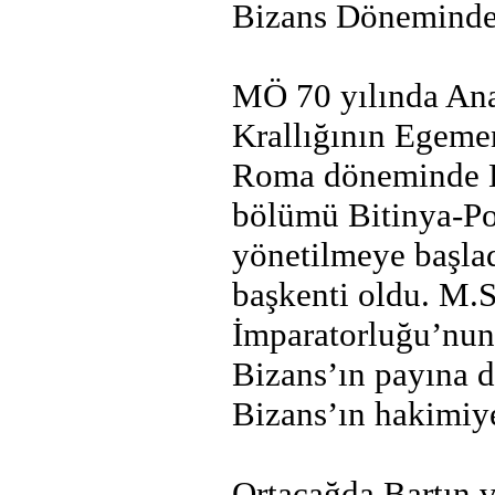
Bizans Döneminde
MÖ 70 yılında Ana
Krallığının Egemen
Roma döneminde B
bölümü Bitinya-Pon
yönetilmeye başla
başkenti oldu. M.
İmparatorluğu’nun
Bizans’ın payına d
Bizans’ın hakimiye
Ortaçağda Bartın 